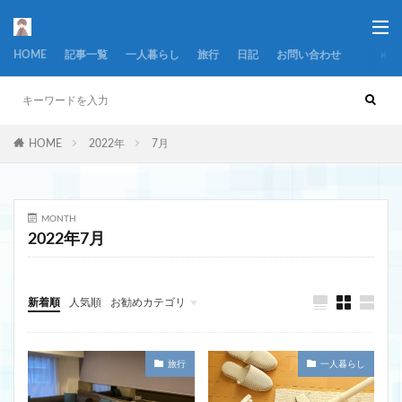
HOME
記事一覧
一人暮らし
旅行
日記
お問い合わせ
HOME
2022年
7月
MONTH
2022年7月
新着順
人気順
お勧めカテゴリ
一人暮らし
看護
旅行
日記
旅行
一人暮らし