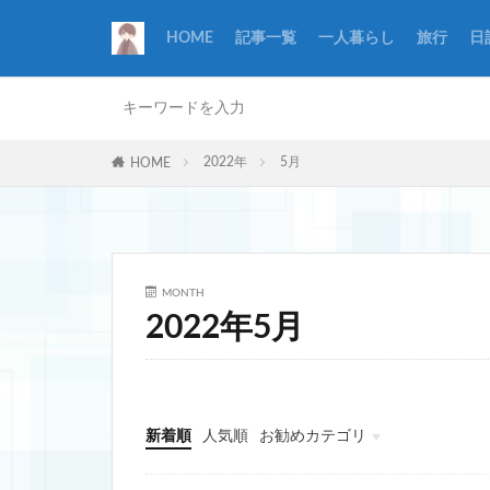
HOME
記事一覧
一人暮らし
旅行
日
2022年
5月
HOME
MONTH
2022年5月
新着順
人気順
お勧めカテゴリ
一人暮らし
看護
旅行
日記