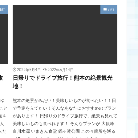
旅行
旅行
2022年5月4日
2022年6月14日
旅
日帰りでドライブ旅行！熊本の絶景観光
地！
 ゆ
熊本の絶景がみたい！美味しいものが食べたい！１日
こと
で予定を立てたい！そんなあなたにおすすめのプラン
画を
があります！ 日帰りのドライブ旅行で、絶景も見れて
人
美味しいものも食べれます！ そんなプランが 大観峰
人だ
白川水源 いまきん食堂 鍋ヶ滝公園 この４箇所を巡る