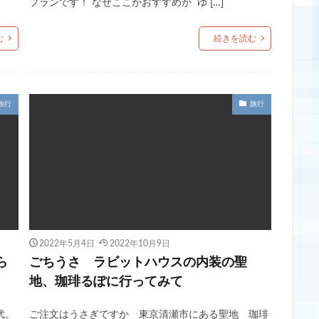
プランです！ なぜここがおすすめか ゆ […]
む
続きを読む
旅行
旅行
2022年5月4日
2022年10月9日
ら
ごちうさ ラビットハウスの内装の聖
地、珈琲るぽに行ってみて
代。
ご注文はうさぎですか 東京清瀬市にある聖地 珈琲