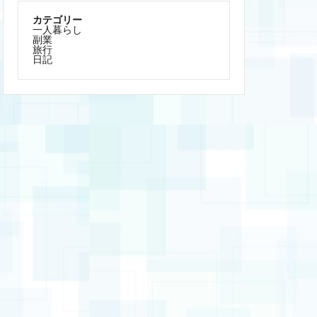
や暮らしについてマイペースに発信して
いきます。
Recent Posts
看護師が在宅で副業をするならどんな種
類がある？
男性の一人暮らしに姿見（全面鏡）はい
らない？姿見なしで生活してみて
一人暮らしにアイロンはいらない？代用
品があるかも含めて紹介します
一人暮らしにバスタオルは最低限何枚あ
ればいい？
ミニマリストの部屋は綺麗？断捨離をし
て汚部屋を作らない方法
Archives
2023年1月
2022年12月
2022年10月