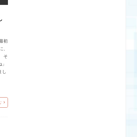
し
最初
に、
 そ
ね」
まし
む