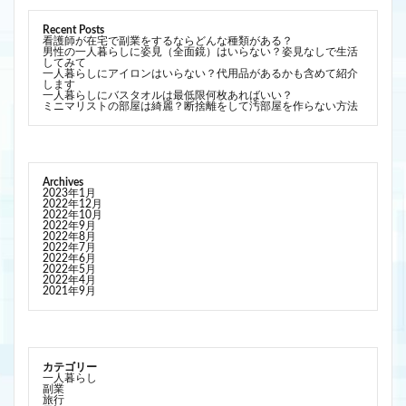
Recent Posts
看護師が在宅で副業をするならどんな種類がある？
男性の一人暮らしに姿見（全面鏡）はいらない？姿見なしで生活
してみて
一人暮らしにアイロンはいらない？代用品があるかも含めて紹介
します
一人暮らしにバスタオルは最低限何枚あればいい？
ミニマリストの部屋は綺麗？断捨離をして汚部屋を作らない方法
Archives
2023年1月
2022年12月
2022年10月
2022年9月
2022年8月
2022年7月
2022年6月
2022年5月
2022年4月
2021年9月
カテゴリー
一人暮らし
副業
旅行