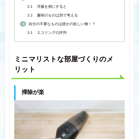
2.1
洋服を例にすると
2.2
趣味のものは別で考える
3
自分の不要なものは誰かの欲しい物！？
3.1
エコリングの評判
ミニマリストな部屋づくりのメ
リット
掃除が楽