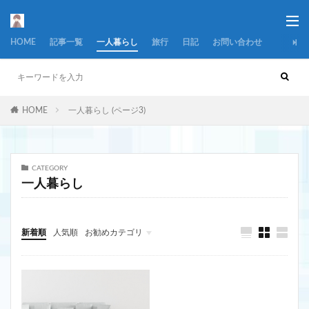
HOME
記事一覧
一人暮らし
旅行
日記
お問い合わせ
HOME
一人暮らし (ページ3)
CATEGORY
一人暮らし
新着順
人気順
お勧めカテゴリ
一人暮らし
看護
旅行
日記